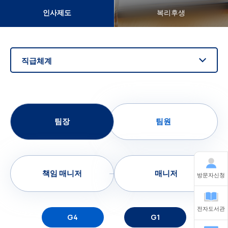
인사제도
복리후생
직급체계
팀장
팀원
책임 매니저
매니저
방문자신청
전자도서관
G4
G1