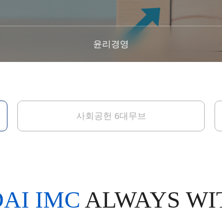
윤리경영
사회공헌 6대무브
AI IMC
ALWAYS WI